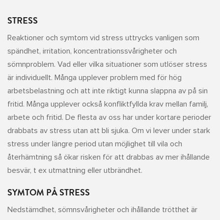
STRESS
Reaktioner och symtom vid stress uttrycks vanligen som
spändhet, irritation, koncentrationssvårigheter och
sömnproblem. Vad eller vilka situationer som utlöser stress
är individuellt. Många upplever problem med för hög
arbetsbelastning och att inte riktigt kunna slappna av på sin
fritid. Många upplever också konfliktfyllda krav mellan familj,
arbete och fritid. De flesta av oss har under kortare perioder
drabbats av stress utan att bli sjuka. Om vi lever under stark
stress under längre period utan möjlighet till vila och
återhämtning så ökar risken för att drabbas av mer ihållande
besvär, t ex utmattning eller utbrändhet.
SYMTOM PÅ STRESS
Nedstämdhet, sömnsvårigheter och ihållande trötthet är